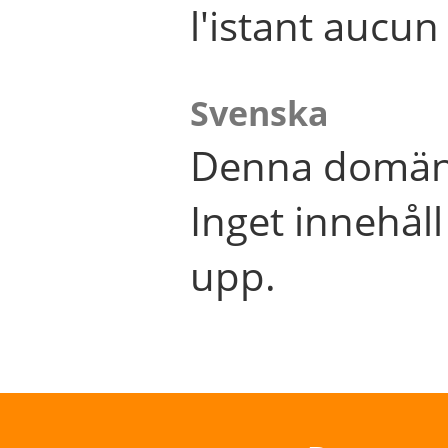
l'istant aucu
Svenska
Denna domän 
Inget innehål
upp.